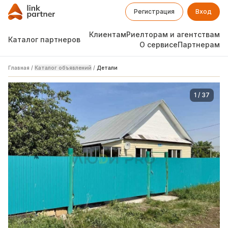
Регистрация
Вход
Клиентам
Риелторам и агентствам
Каталог партнеров
О сервисе
Партнерам
Главная
/
Каталог объявлений
/
Детали
1
/
37