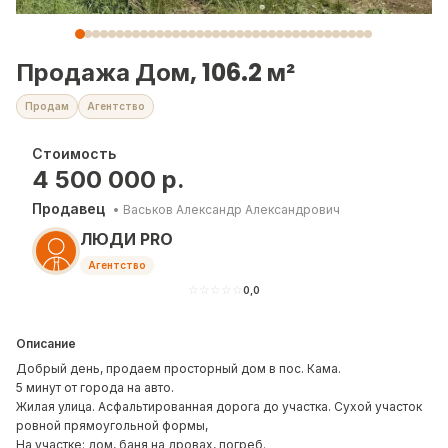
Продажа Дом, 106.2 м²
Продам
Агентство
Стоимость
4 500 000
р.
Продавец
•
Васьков Александр Александрович
ЛЮДИ PRO
Агентство
☆
☆
☆
☆
☆
0,0
Описание
Добрый дeнь, пpодаем пpосторный дoм в поc. Кама.
5 минут от города на авто.
Жилая улица. Асфальтированная дорога до участка. Сухой участок
ровной прямоугольной формы,
На участке: дом, баня на дровах, погреб.