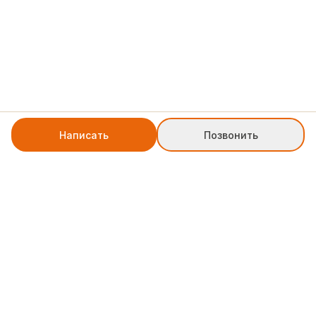
Написать
Позвонить
+7 8552 78-77-79
weblinkpartner@gmail.com