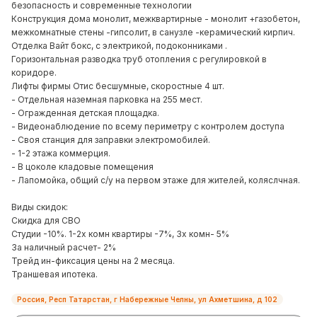
безопасность и современные технологии
Конструкция дома монолит, межквартирные - монолит +газобетон,
межкомнатные стены -гипсолит, в санузле -керамический кирпич.
Отделка Вайт бокс, с электрикой, подоконниками .
Горизонтальная разводка труб отопления с регулировкой в
коридоре.
Лифты фирмы Отис бесшумные, скоростные 4 шт.
- Отдельная наземная парковка на 255 мест.
- Огражденная детская площадка.
- Видеонаблюдение по всему периметру с контролем доступа
- Своя станция для заправки электромобилей.
- 1-2 этажа коммерция.
- В цоколе кладовые помещения
- Лапомойка, общий с/у на первом этаже для жителей, коляслчная.
Виды скидок:
Скидка для СВО
Студии -10%. 1-2х комн квартиры -7%, 3х комн- 5%
За наличный расчет- 2%
Трейд ин-фиксация цены на 2 месяца.
Траншевая ипотека.
Россия, Респ Татарстан, г Набережные Челны, ул Ахметшина, д 102