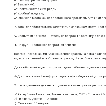
✔️ Земли ИЖС.
✔️ Электричество и газ рядом.
✔️ Удобный подъезд.
✔️ Отличное место как для постоянного проживания, так и для 
Участок подойдет тем, кто хочет жить в спокойном месте, нас
📞 Звоните или пишите — отвечу на вопросы и организую показ
🌲 Вокруг — настоящая природная идиллия.
Всего в нескольких минутах находится красавица Кама с жив
отдыхать с семьей и любоваться природой в любое время год
Для любителей водного отдыха рядом работает лодочная станц
☕ Дополнительный комфорт создает кафе «Медвежий угол», р
Это предложение для тех, кто давно искал не просто участок, 
📍 Республика Татарстан, Тукаевский район, СНТ «Сосновый Б
📐 Площадь участка — 9 соток
💧 Скважина 100 метров