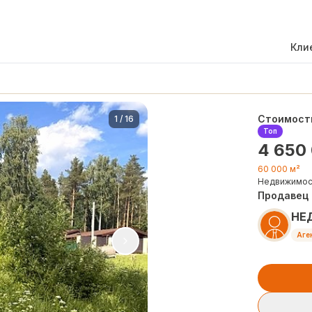
Кли
Стоимост
1
/
16
Топ
4 650
60 000 м²
Недвижимос
Продавец
НЕ
Аге