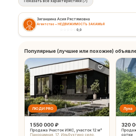
Показать все характеристики
(
7
)
Зиганшина Асия Рястямовна
Агентство • НЕДВИЖИМОСТЬ ЗАКАМЬЯ
☆
☆
☆
☆
☆
0,0
Популярные (лучшие или похожие) объявл
ЛЮДИ PRO
Луна
1 550 000 ₽
320 0
Продажа Участок ИЖС, участок 12 м²
Продаж
Панорамная, 17, Ильбухтино село,
сотки