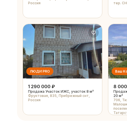
Россия
тер. С
ЛЮДИ PRO
Ваш К
1 290 000 ₽
8 000
Продажа Участок ИЖС, участок 8 м²
Продаж
Фруктовая, 835, Прибрежный снт,
20 м²
Россия
706, Ти
Малоши
поселен
Татарс
федера