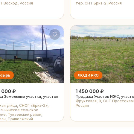
НТ Восход, Россия
тер. СНТ Бриз-2, Россия
озырь
ЛЮДИ PRO
 000 ₽
1 450 000 ₽
а Земельные участки, участок
Продажа Участок ИЖС, участо
Фруктовая, 9, СНТ Простоква
хая улица, СНОГ «Бриз-2»,
Россия
льнинское сельское
ие, Тукаевский район,
тан, Приволжский
льный округ, Россия