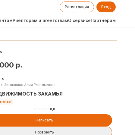
Регистрация
Вход
ентам
Риелторам и агентствам
О сервисе
Партнерам
ь
 000
р.
ть
•
Зиганшина Асия Рястямовна
ДВИЖИМОСТЬ ЗАКАМЬЯ
нтство
☆
☆
☆
☆
☆
0,0
Написать
Позвонить