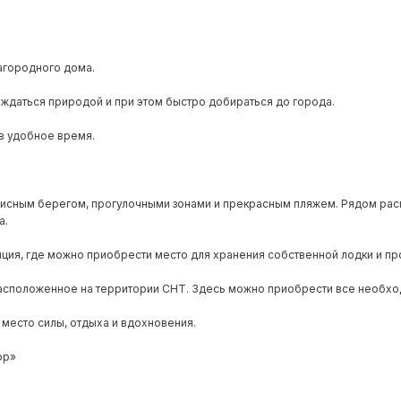
загородного дома.
лаждаться природой и при этом быстро добираться до города.
 в удобное время.
описным берегом, прогулочными зонами и прекрасным пляжем. Рядом рас
а.
ия, где можно приобрести место для хранения собственной лодки и про
асположенное на территории СНТ. Здесь можно приобрести все необход
а место силы, отдыха и вдохновения.
ор»