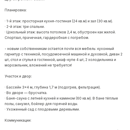
Планировка:
· 1-й этаж: просторная кухня-гостиная (24 кв.м) и зал (30 кв.м).
· 2-й этаж: три спальни.
· Цокольный этаж: высота потолков 2,4 м, обустроен как жилой.
Спортзал, прачечная, гардеробная с погребом.
- новым собственникам остается почти вся мебель: кухонный
гарнитур с техникой, посудомоечной машиной и духовкой, диван 2
шт, стол и стулья в гостинной, шкаф-купе 4 шт, 2 холодильника и
морозильник, вложений не требуется!
Участок и двор:
· Бассейн 3×4 м, глубина 1,7 м (подогрев, фильтрация).
· Во дворе — брусчатка.
· Баня-сауна с летней кухней и камином (60 кв.м). В бане тёплые
полы, санузел, бойлер для горячей воды.
· Ухоженный сад с плодовыми деревьями.
Коммуникации: