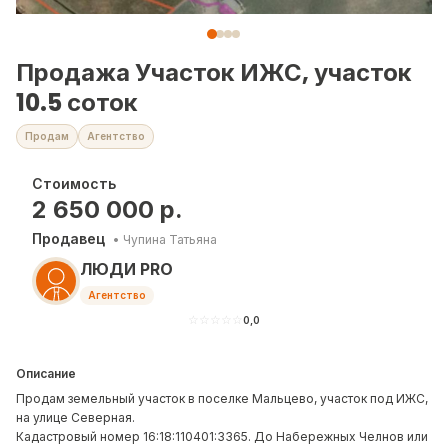
Продажа Участок ИЖС, участок
10.5 соток
Продам
Агентство
Стоимость
2 650 000
р.
Продавец
•
Чупина Татьяна
ЛЮДИ PRO
Агентство
☆
☆
☆
☆
☆
0,0
Описание
Пpoдaм зeмельный учaсток в поселке Мальцево, участок под ИЖС,
на улице Северная.
Кадастровый номер 16:18:110401:3365. До Набережных Челнов или