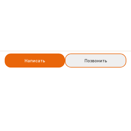
Написать
Позвонить
+7 8552 78-77-79
weblinkpartner@gmail.com