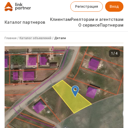
Регистрация
Вход
Клиентам
Риелторам и агентствам
Каталог партнеров
О сервисе
Партнерам
Главная
/
Каталог объявлений
/
Детали
1
/
4