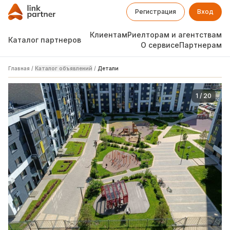
Регистрация
Вход
Клиентам
Риелторам и агентствам
Каталог партнеров
О сервисе
Партнерам
Главная
/
Каталог объявлений
/
Детали
1
/
20