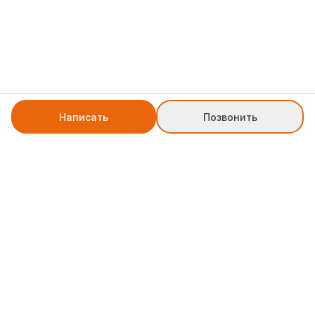
Написать
Позвонить
+7 8552 78-77-79
weblinkpartner@gmail.com
Служба поддержки