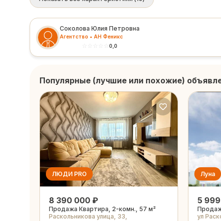
Соколова Юлия Петровна
Агентство • АН Феникс
☆
☆
☆
☆
☆
0,0
Популярные (лучшие или похожие) объявл
ЛЮДИ PRO
Луна
8 390 000 ₽
5 999
Продажа Квартира, 2-комн., 57 м²
Продажа
Раскольникова улица, 33,
ул Раск