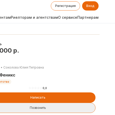
Регистрация
Вход
ентам
Риелторам и агентствам
О сервисе
Партнерам
ь
 000
р.
•
Соколова Юлия Петровна
 Феникс
нтство
☆
☆
☆
☆
☆
0,0
Написать
Позвонить