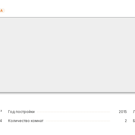
7А
м²
Год постройки
2015
14
Количество комнат
2