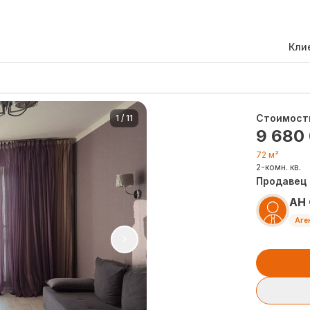
Кли
Стоимост
1
/
11
9 680
72 м²
2-комн. кв.
Продавец
АН
Аге