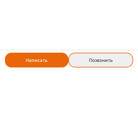
Написать
Позвонить
+7 8552 78-77-79
weblinkpartner@gmail.com