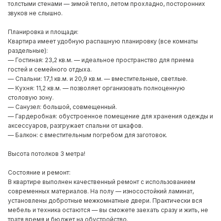
толстыми стенами — зимой тепло, летом прохладно, посторонних
звуков не слышно.
Планировка и площади:
Квартира имеет удобную распашную планировку (все комнаты
раздельные):
— Гостиная: 23,2 кв.м. — идеальное пространство для приема
гостей и семейного отдыха.
— Спальни: 17,1 кв.м. и 20,9 кв.м. — вместительные, светлые.
— Кухня: 11,2 кв.м. — позволяет организовать полноценную
столовую зону.
— Санузел: большой, совмещенный.
— Гардеробная: обустроенное помещение для хранения одежды и
аксессуаров, разгружает спальни от шкафов.
— Балкон: с вместительным погребом для заготовок.
Высота потолков 3 метра!
Состояние и ремонт:
В квартире выполнен качественный ремонт с использованием
современных материалов. На полу — износостойкий ламинат,
установлены добротные межкомнатные двери. Практически вся
мебель и техника остаются — вы сможете заехать сразу и жить, не
тратя время и бюджет на обустройство.