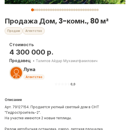
Продажа Дом, 3-комн., 80 м²
Продам
Агентство
Стоимость
4 300 000
р.
Продавец
•
Талипов Айдар Мухаматфакилович
Луна
Агентство
☆
☆
☆
☆
☆
0,0
Описание
Арт. 79127154. Продается уютный светлый дом в СНТ
"Гидростроитель-2".
На участке имеются 2 новые теплицы.
Рядом автобусная остановка, озеро, детская площадка.