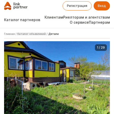
Регистрация
Вход
Клиентам
Риелторам и агентствам
Каталог партнеров
О сервисе
Партнерам
Главная
/
Каталог объявлений
/
Детали
1
/
29