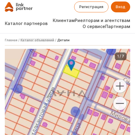
Регистрация
Вход
Клиентам
Риелторам и агентствам
Каталог партнеров
О сервисе
Партнерам
Главная
/
Каталог объявлений
/
Детали
1
/
7