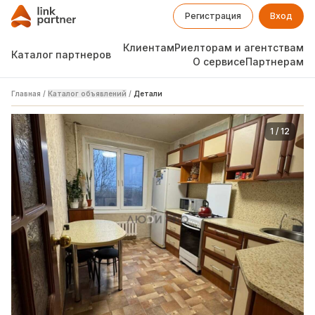
Регистрация
Вход
Клиентам
Риелторам и агентствам
Каталог партнеров
О сервисе
Партнерам
Главная
/
Каталог объявлений
/
Детали
1
/
12