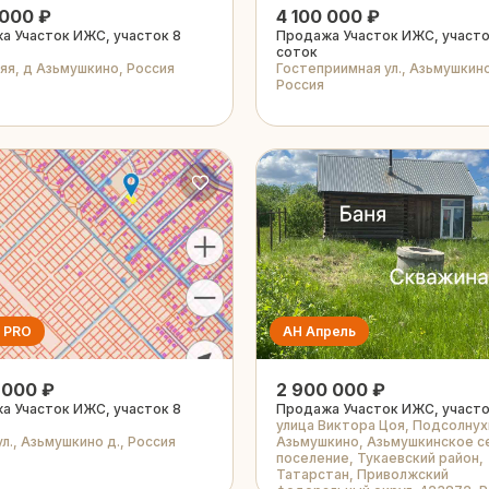
 000 ₽
4 100 000 ₽
а Участок ИЖС, участок 8
Продажа Участок ИЖС, участо
соток
яя, д Азьмушкино, Россия
Гостеприимная ул., Азьмушкино
Россия
 PRO
АН Апрель
 000 ₽
2 900 000 ₽
а Участок ИЖС, участок 8
Продажа Участок ИЖС, участо
улица Виктора Цоя, Подсолнух
л., Азьмушкино д., Россия
Азьмушкино, Азьмушкинское с
поселение, Тукаевский район,
Татарстан, Приволжский