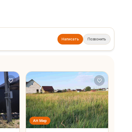
Написать
Позвонить
АН Мир