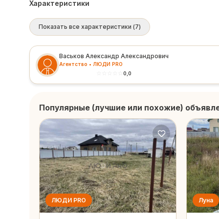
Характеристики
Показать все характеристики
(
7
)
Васьков Александр Александрович
Агентство • ЛЮДИ PRO
☆
☆
☆
☆
☆
0,0
Популярные (лучшие или похожие) объявл
ЛЮДИ PRO
Луна