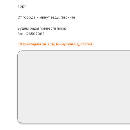
Торг
От города 7 минут езды. Звоните.
Будем рады привести показ.
Арт. 126597082
Мармеладная ул.,25А, Азьмушкино д, Россия