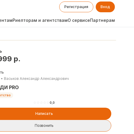
Регистрация
Вход
ентам
Риелторам и агентствам
О сервисе
Партнерам
ь
 999
р.
ть
•
Васьков Александр Александрович
ДИ PRO
нтство
☆
☆
☆
☆
☆
0,0
Написать
Позвонить