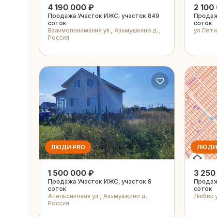
4 190 000 ₽
2 100
Продажа Участок ИЖС, участок 849
Продаж
соток
соток
Взаимопонимания ул., Азьмушкино д.,
ул Летн
Россия
ЛЮДИ PRO
ЛЮДИ
1 500 000 ₽
3 250
Продажа Участок ИЖС, участок 8
Продаж
соток
соток
Апельсиновая ул., Азьмушкино д.,
Любви у
Россия