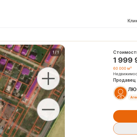
Кли
Стоимост
1
/
1
1 999
60 000 м²
Недвижимос
Продавец
ЛЮ
Аге