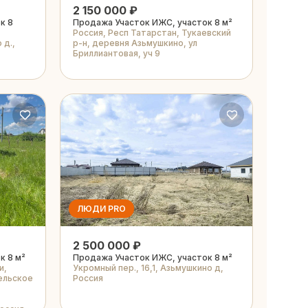
2 150 000 ₽
к 8
Продажа Участок ИЖС, участок 8 м²
Россия, Респ Татарстан, Тукаевский
 д.,
р-н, деревня Азьмушкино, ул
Бриллиантовая, уч 9
ЛЮДИ PRO
2 500 000 ₽
к 8 м²
Продажа Участок ИЖС, участок 8 м²
и,
Укромный пер., 16,1, Азьмушкино д,
ельское
Россия