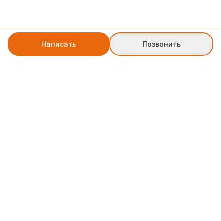
Написать
Позвонить
+7 8552 78-77-79
weblinkpartner@gmail.com
Служба поддержки
Юридическая информация по типу ИНН 165046774230 ОРГН
325169000091022 . ИП "Трубачев Дмитрий Андреевич"
Политика
Офферта договора