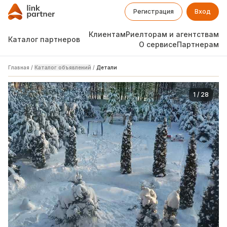
Регистрация
Вход
Клиентам
Риелторам и агентствам
Каталог партнеров
О сервисе
Партнерам
Главная
/
Каталог объявлений
/
Детали
1
/
28