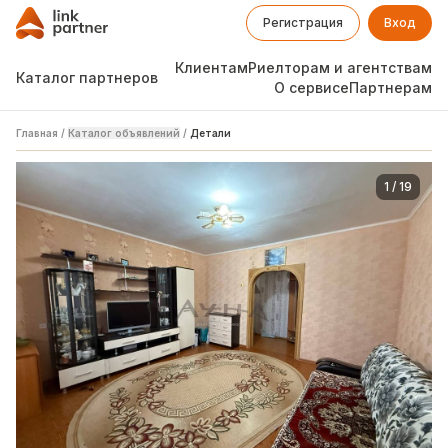
Регистрация
Вход
Клиентам
Риелторам и агентствам
Каталог партнеров
О сервисе
Партнерам
Главная
/
Каталог объявлений
/
Детали
1
/
19