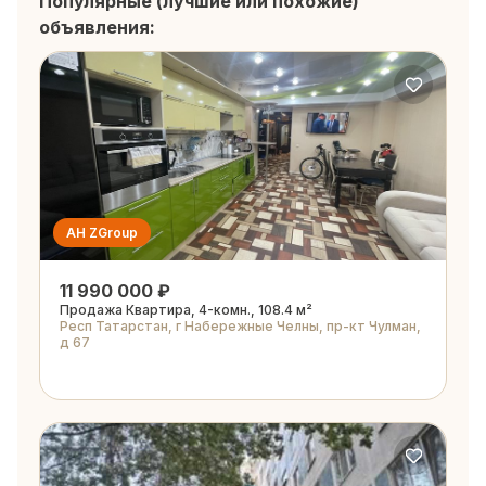
Популярные (лучшие или похожие)
объявления:
АН ZGroup
11 990 000 ₽
Продажа Квартира, 4-комн., 108.4 м²
Респ Татарстан, г Набережные Челны, пр-кт Чулман,
д 67