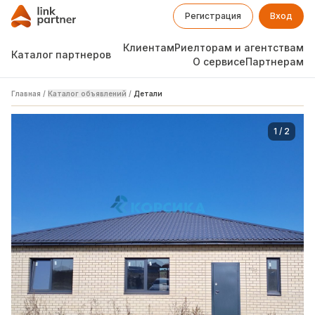
Регистрация
Вход
Клиентам
Риелторам и агентствам
Каталог партнеров
О сервисе
Партнерам
Главная
/
Каталог объявлений
/
Детали
1
/
2