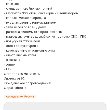
- крыльцо
- фундамент свайно -ленточный
- газобетон 300, облицовка кирпич с вентзазором.
- кровля- металлочерепица
- входная дверь с терморазрывом
- теплый пол по всему дому.
- разводка системы электроснабжения
- развод системы водоснабжения под точки ХВС и ГВС
- полусухая стяжка пола
- стены отштукатурены
- качественные пластиковые окна
-электрический котел
- скважина
-септик
- Газ
От города 10 минут езды.
Ипотека от 6%
Юридическое сопровождение!
Обращайтесь !
Азьмушкино, Россия