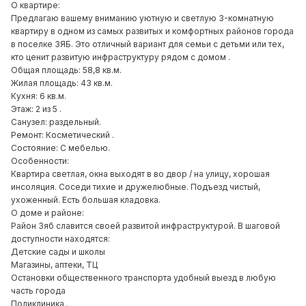
О квартире:
Предлагаю вашему вниманию уютную и светлую 3-комнатную
квартиру в одном из самых развитых и комфортных районов города
в поселке ЗЯБ. Это отличный вариант для семьи с детьми или тех,
кто ценит развитую инфраструктуру рядом с домом .
Общая площадь: 58,8 кв.м.
Жилая площадь: 43 кв.м.
Кухня: 6 кв.м.
Этаж: 2 из 5 .
Санузел: раздельный.
Ремонт: Косметический .
Состояние: С мебелью.
Особенности:
Квартира светлая, окна выходят в во двор / на улицу, хорошая
инсоляция. Соседи тихие и дружелюбные. Подъезд чистый,
ухоженный. Есть большая кладовка.
О доме и районе:
Район Зяб славится своей развитой инфраструктурой. В шаговой
доступности находятся:
Детские сады и школы
Магазины, аптеки, ТЦ
Остановки общественного транспорта удобный выезд в любую
часть города
Поликлиника .