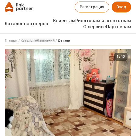
Регистрация
Вход
Клиентам
Риелторам и агентствам
Каталог партнеров
О сервисе
Партнерам
Главная
/
Каталог объявлений
/
Детали
1
/
12