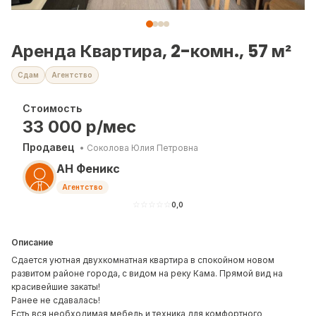
Аренда Квартира, 2-комн., 57 м²
Сдам
Агентство
Стоимость
33 000
р/мес
Продавец
•
Соколова Юлия Петровна
АН Феникс
Агентство
☆
☆
☆
☆
☆
0,0
Описание
Сдается уютная двухкомнатная квартира в спокойном новом
развитом районе города, с видом на реку Кама. Прямой вид на
красивейшие закаты!
Ранее не сдавалась!
Есть вся необходимая мебель и техника для комфортного