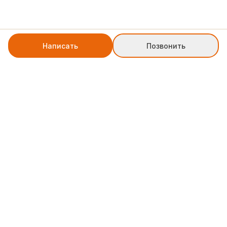
Написать
Позвонить
+7 8552 78-77-79
weblinkpartner@gmail.com
Служба поддержки
Юридическая информация по типу ИНН 165046774230 ОРГН
325169000091022 . ИП "Трубачев Дмитрий Андреевич"
Политика
Офферта договора