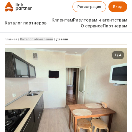
Регистрация
Вход
Клиентам
Риелторам и агентствам
Каталог партнеров
О сервисе
Партнерам
Главная
/
Каталог объявлений
/
Детали
1
/
4