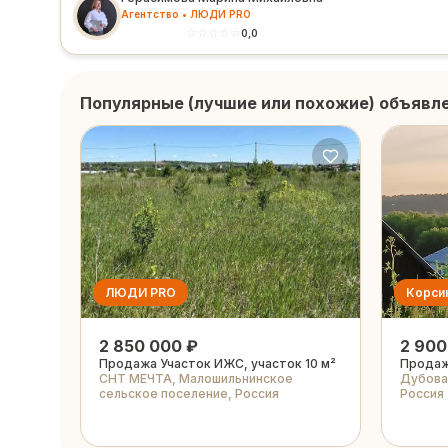
Агентство • ЛЮДИ PRO
☆
☆
☆
☆
☆
0,0
Популярные (лучшие или похожие) объявл
ЛЮДИ PRO
Корси
2 850 000 ₽
2 900
Продажа Участок ИЖС, участок 10 м²
Продаж
СНТ МЕЧТА, Малошильнинское
Дубовая
сельское поселение, Россия
Россия