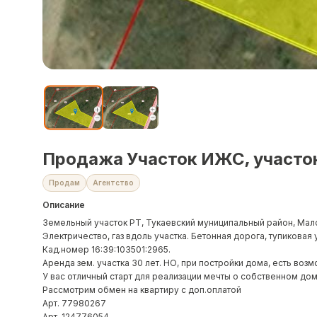
Продажа Участок ИЖС, участок 
Продам
Агентство
Описание
Земельный участок РТ, Тукаевский муниципальный район, Мало
Электричество, газ вдоль участка. Бетонная дорога, тупиковая 
Кад.номер 16:39:103501:2965.
Аренда зем. участка 30 лет. НО, при постройки дома, есть воз
У вас отличный старт для реализации мечты о собственном дом
Рассмотрим обмен на квартиру с доп.оплатой
Арт. 77980267
Арт. 124776054