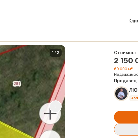
Кли
Стоимост
1
/
2
2 150 
60 000 м²
Недвижимос
Продавец
ЛЮ
Аге