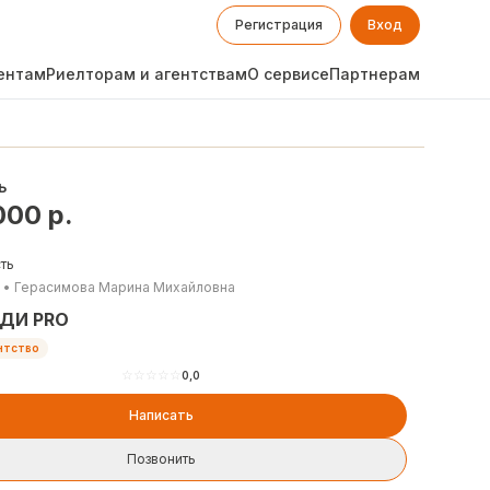
Регистрация
Вход
ентам
Риелторам и агентствам
О сервисе
Партнерам
ь
000
р.
ть
•
Герасимова Марина Михайловна
ДИ PRO
нтство
☆
☆
☆
☆
☆
0,0
Написать
Позвонить