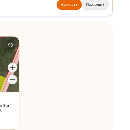
Написать
Позвонить
к 8 м²
д,