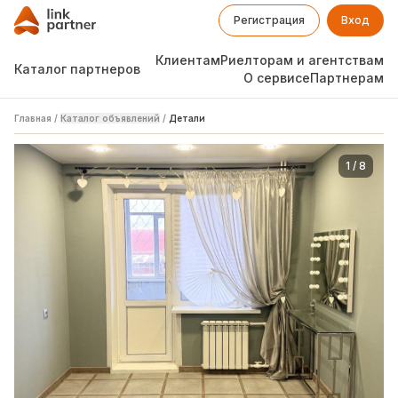
Регистрация
Вход
Клиентам
Риелторам и агентствам
Каталог партнеров
О сервисе
Партнерам
Главная
/
Каталог объявлений
/
Детали
1
/
8