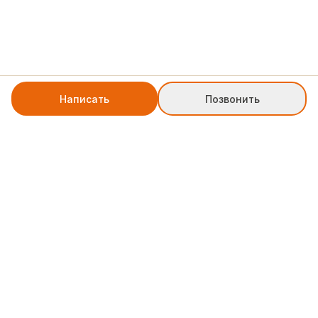
Написать
Позвонить
+7 8552 78-77-79
weblinkpartner@gmail.com
Служба поддержки