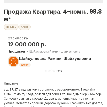
Продажа Квартира, 4-комн., 98.8
м²
Продам
Агент
Стоимость
12 000 000
р.
Продавец
•
Шайхулловна Рамиля Шайхулловна
Шайхулловна Рамиля Шайхулловна
Агент
☆
☆
☆
☆
☆
0,0
Описание
в д. 37/27 в идеальном состоянии, с евроремонтом. Заезжай и
Живи! Ремонту 1 год, делали для себя. Есть Кондиционер и Бойлер.
Санузел и ванная в кафеле. Двери заменены. Квартира теплая,
уютная. Остаётся хороший, дорогой кухонный гарнитур. Без долгов,