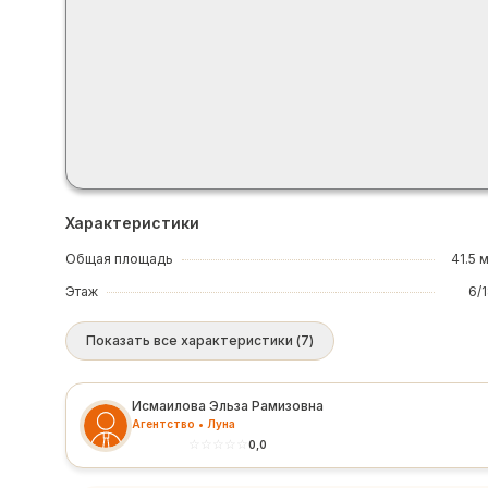
Характеристики
Общая площадь
41.5 
Этаж
6/
Показать все характеристики
(
7
)
Исмаилова Эльза Рамизовна
Агентство • Луна
☆
☆
☆
☆
☆
0,0