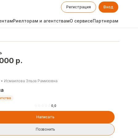
Регистрация
Вход
ентам
Риелторам и агентствам
О сервисе
Партнерам
ь
 000
р.
•
Исмаилова Эльза Рамизовна
на
нтство
☆
☆
☆
☆
☆
0,0
Написать
Позвонить