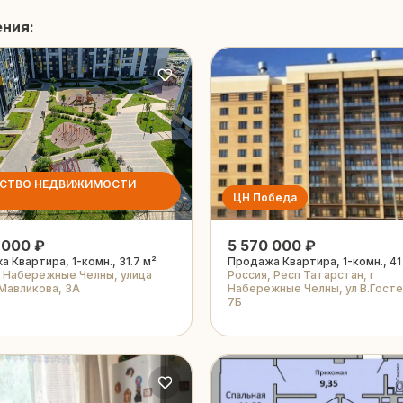
ения:
ТСТВО НЕДВИЖИМОСТИ
ЦН Победа
 000 ₽
5 570 000 ₽
 Квартира, 1-комн., 31.7 м²
Продажа Квартира, 1-комн., 41
, Набережные Челны, улица
Россия, Респ Татарстан, г
Мавликова, 3А
Набережные Челны, ул В.Госте
7Б