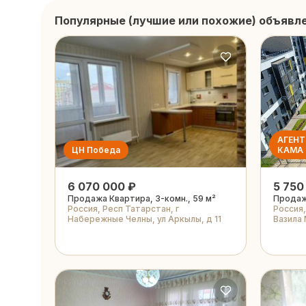
Популярные (лучшие или похожие) объявл
АГЕН
ЦН Победа
КАМА
6 070 000 ₽
5 750
Продажа Квартира, 3-комн., 59 м²
Продажа
Россия, Респ Татарстан, г
Россия
Набережные Челны, ул Аркылы, д 11
Вазила 