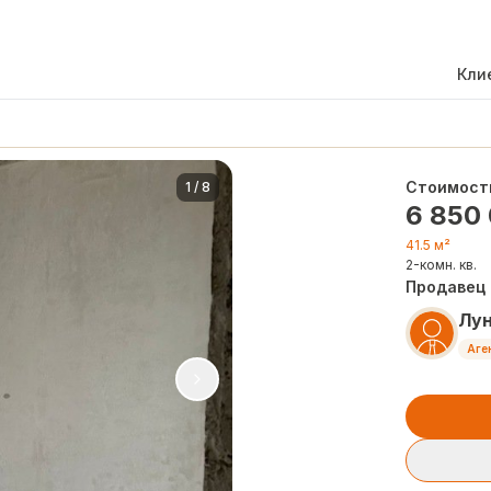
Кли
Стоимост
1
/
8
6 850
41.5 м²
2-комн. кв.
Продавец
Лу
Аге