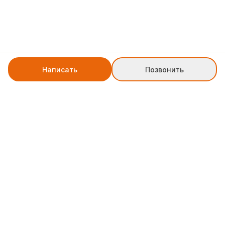
Написать
Позвонить
+7 8552 78-77-79
weblinkpartner@gmail.com
Служба поддержки