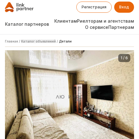
Регистрация
Вход
Клиентам
Риелторам и агентствам
Каталог партнеров
О сервисе
Партнерам
Главная
/
Каталог объявлений
/
Детали
1
/
6