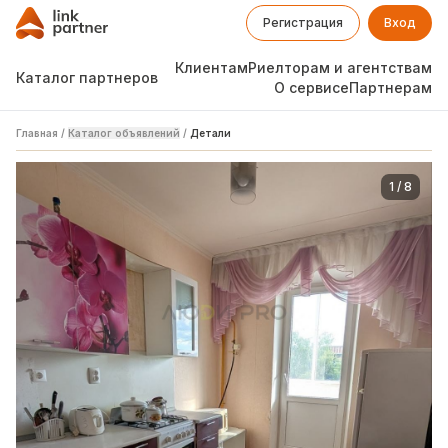
Регистрация
Вход
Клиентам
Риелторам и агентствам
Каталог партнеров
О сервисе
Партнерам
Главная
/
Каталог объявлений
/
Детали
1
/
8