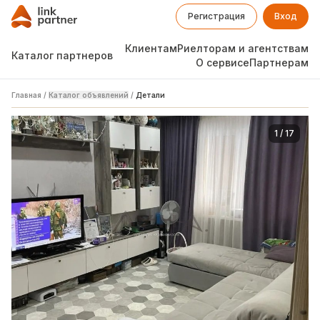
Регистрация
Вход
Клиентам
Риелторам и агентствам
Каталог партнеров
О сервисе
Партнерам
Главная
/
Каталог объявлений
/
Детали
1
/
17