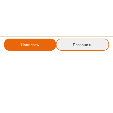
Написать
Позвонить
+7 8552 78-77-79
weblinkpartner@gmail.com
Служба поддержки