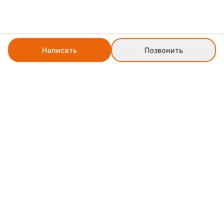
Написать
Позвонить
+7 8552 78-77-79
weblinkpartner@gmail.com
Служба поддержки
Юридическая информация по типу ИНН 165046774230 ОРГН
325169000091022 . ИП "Трубачев Дмитрий Андреевич"