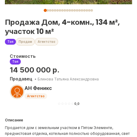
Продажа Дом, 4-комн., 134 м²,
участок 10 м²
Топ
Продам
Агентство
Стоимость
Топ
14 500 000
р.
Продавец
•
Блинова Татьяна Александровна
АН Феникс
Агентство
☆
☆
☆
☆
☆
0,0
Описание
Продается дом с земельным участком в Пятом Элементе,
предчистовая отделка, котельная полностью оборудованная, свет