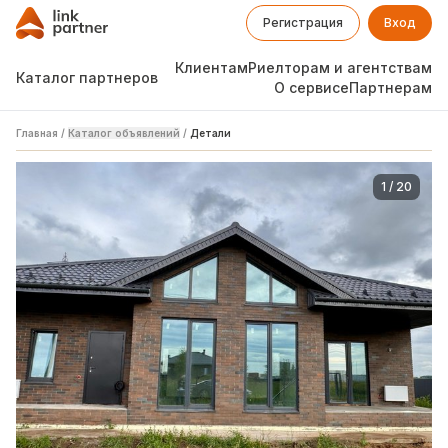
Регистрация
Вход
Клиентам
Риелторам и агентствам
Каталог партнеров
О сервисе
Партнерам
Главная
/
Каталог объявлений
/
Детали
1
/
20