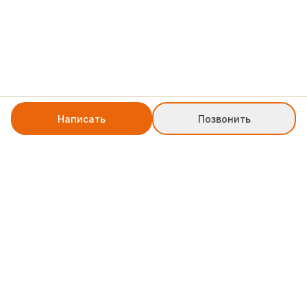
Написать
Позвонить
+7 8552 78-77-79
weblinkpartner@gmail.com
Служба поддержки