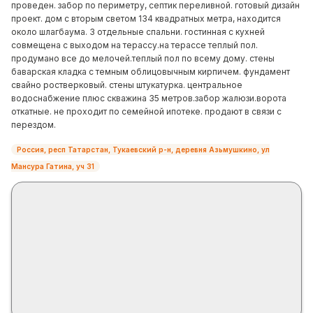
проведен. забор по периметру, септик переливной. готовый дизайн
проект. дом с вторым светом 134 квадратных метра, находится
около шлагбаума. 3 отдельные спальни. гостинная с кухней
совмещена с выходом на терассу.на терассе теплый пол.
продумано все до мелочей.теплый пол по всему дому. стены
баварская кладка с темным облицовычным кирпичем. фундамент
свайно ростверковый. стены штукатурка. центральное
водоснабжение плюс скважина 35 метров.забор жалюзи.ворота
откатные. не проходит по семейной ипотеке. продают в связи с
перездом.
Россия, респ Татарстан, Тукаевский р-н, деревня Азьмушкино, ул
Мансура Гатина, уч 31