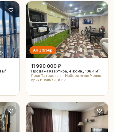
АН ZGroup
11 990 000 ₽
4 м²
Продажа Квартира, 4-комн., 108.4 м²
Респ Татарстан, г Набережные Челны,
пр-кт Чулман, д 67