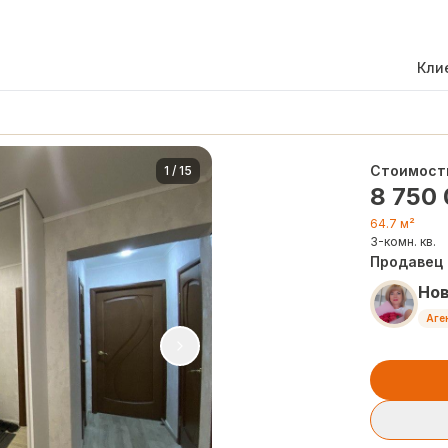
Кли
Стоимост
1
/
15
8 750
64.7 м²
3-комн. кв.
Продавец
Но
Аге