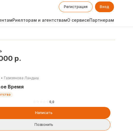
Регистрация
Вход
ентам
Риелторам и агентствам
О сервисе
Партнерам
ь
 000
р.
•
Газизянова Ландыш
вое Время
нтство
☆
☆
☆
☆
☆
0,0
Написать
Позвонить