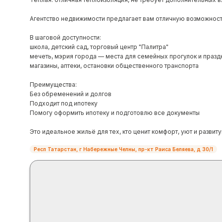
Агентство недвижимости предлагает вам отличную возможност
В шаговой доступности:
школа, детский сад, торговый центр "Палитра"
мечеть, мэрия города — места для семейных прогулок и празд
магазины, аптеки, остановки общественного транспорта
Преимущества:
Без обременений и долгов
Подходит под ипотеку
Помогу оформить ипотеку и подготовлю все документы
Это идеальное жильё для тех, кто ценит комфорт, уют и разви
Респ Татарстан, г Набережные Челны, пр-кт Раиса Беляева, д 30/1