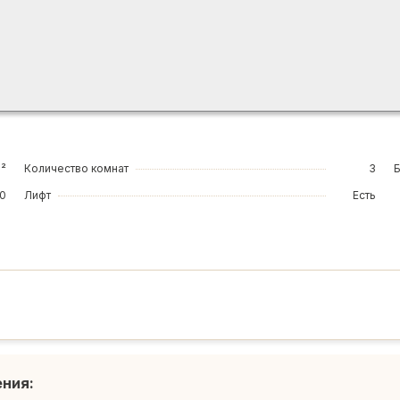
м²
Количество комнат
3
10
Лифт
Есть
ения: