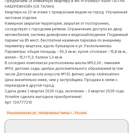
Предлагаем 2х комнатную квартиру в ЖК «ПРЕМЬЕР-КВАРТАЛ НА
НАБЕРЕЖНОЙ» (СК ТАЛАН)
Квартира на 22-м этаже с прекрасным видом на город. Улучшенная
чистовая отделка.
Камерная закрытая территория, закрытая от посторонних,
соседствует с городским ритмом. Ограничение доступа во двор
автомобилей, система домофонии и видеонаблюдения. Подземный
паркинг на 85 мест, бесплатная наземная парковка по внешнему
периметру квартала, вдоль бульваров и ул. Раскольникова.
Параметры: общая площадь – 55,3 кв.м.; кухня-столовая – 15,8 кв.м.,
жилая – 15,1+11,3; балкон 1,3 кв.м.
В соседних комплексах расположены школы №53,30 ; гимназия
№54; детские сады; центры дополнительного образования (в том
числе Детская школа искусств №13); фитнес центр «Adrenaline».
Цена значительно ниже, чем у застройщика. Продажа в связи с
переездом в другой город.
Сдача дома 2 квартал 2026 года, заселение – 3 квартал 2026 года.
Успейте сделать выгодное приобретение!
Арт. 134777210
Раскольникова ул., Набережные Челны г., Россия