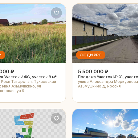
р
ЛЮДИ PRO
 000 ₽
5 500 000 ₽
а Участок ИЖС, участок 8 м²
Продажа Участок ИЖС, участо
 Респ Татарстан, Тукаевский
улица Александра Меркурьева
ревня Азьмушкино, ул
Азьмушкино д, Россия
нтовая, уч 9