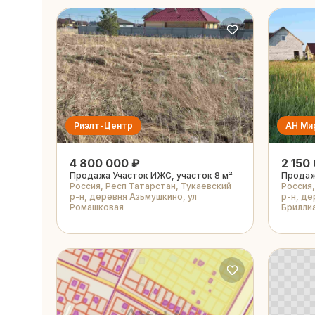
Риэлт-Центр
АН Ми
4 800 000 ₽
2 150
Продажа Участок ИЖС, участок 8 м²
Продаж
Россия, Респ Татарстан, Тукаевский
Россия,
р-н, деревня Азьмушкино, ул
р-н, де
Ромашковая
Бриллиа