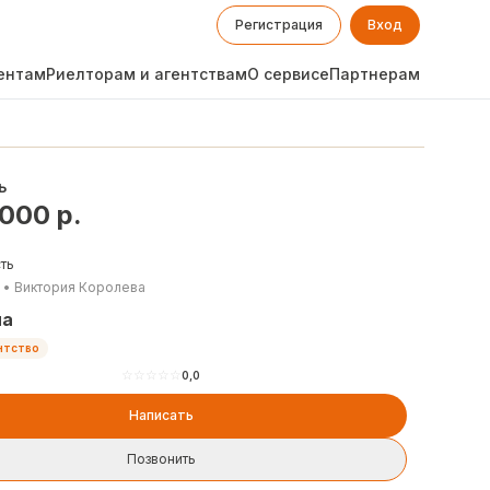
Регистрация
Вход
ентам
Риелторам и агентствам
О сервисе
Партнерам
ь
 000
р.
ть
•
Виктория Королева
на
нтство
☆
☆
☆
☆
☆
0,0
Написать
Позвонить