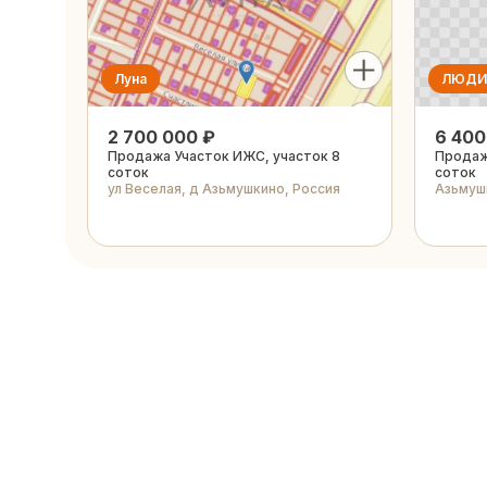
Луна
ЛЮДИ
2 700 000 ₽
6 400
Продажа Участок ИЖС, участок 8
Продаж
соток
соток
ул Веселая, д Азьмушкино, Россия
Азьмушк