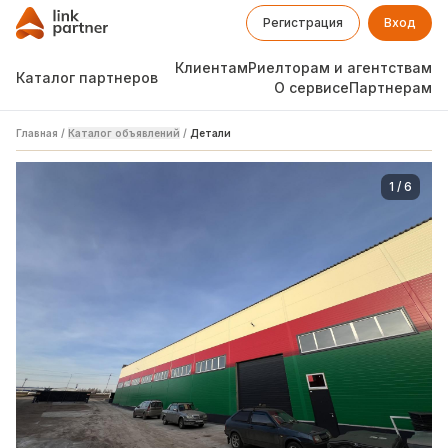
Регистрация
Вход
Клиентам
Риелторам и агентствам
Каталог партнеров
О сервисе
Партнерам
Главная
/
Каталог объявлений
/
Детали
1
/
6